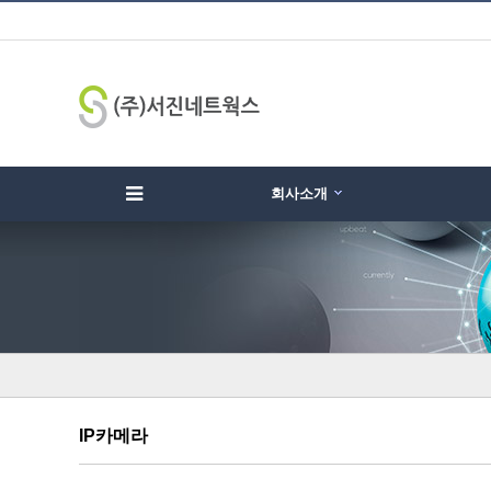
회사소개
하위분류
하위분류
하
IP카메라