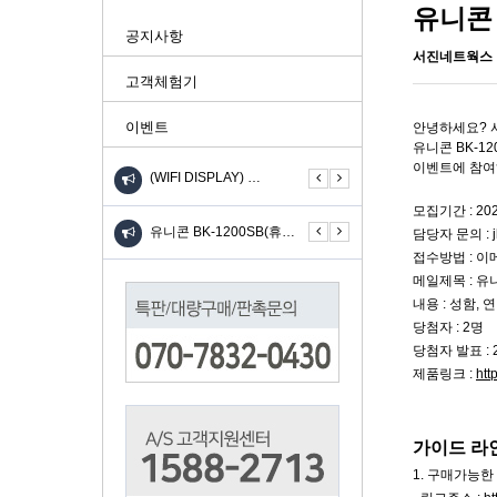
유니콘 
공지사항
서진네트웍스
고객체험기
이벤트
안녕하세요? 
유니콘 BK-1
이벤트에 참여
(WIFI DISPLAY) …
UIOT스마트홈 안드로이드 …
KW-310SL 고속 무선충…
모집기간 : 20
니콘 TH-601C(6IN…
유니콘 BK-1200SB(휴…
유니콘 BK-1200SB(휴…
유
담당자 문의 :
접수방법 : 이
메일제목 : 유
내용 : 성함,
당첨자 : 2명
당첨자 발표 : 
제품링크 :
htt
가이드 라
1. 구매가능한