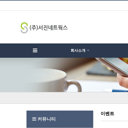
회사소개
하위분류
하위분류
하
이벤트
커뮤니티