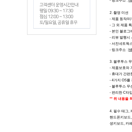
- 링크주소 :
ht
2. 촬영 미션
- 제품 동작/
-
그 외 제품 
- 본인 블로그
- 리뷰 발행시
- 서진네트웍
- 링크주소 :
ht
3. 블루투스 
- 제품보호와
- 휴대가 간
- 4가지 OS
- 블루투스 무
- 편리한 C타
** 위 내용을
4. 필수 태그,
핸드폰키보드,
생키보드, 카