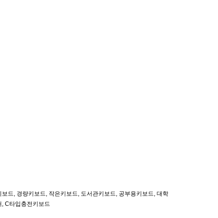
보드, 경량키보드, 작은키보드, 도서관키보드, 공부용키보드, 대학
대, C타입충전키보드