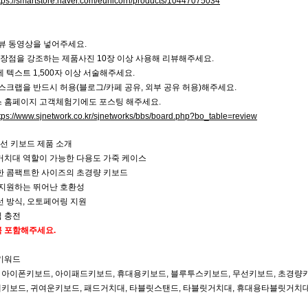
tps://smartstore.naver.com/eunicorn/products/10447075034
리뷰 동영상을 넣어주세요.
특장점을 강조하는 제품사진 10장 이상 사용해 리뷰해주세요.
에 텍스트 1,500자 이상 서술해주세요.
 스크랩을 반드시 허용(블로그/카페 공유, 외부 공유 허용)해주세요.
스 홈페이지 고객체험기에도 포스팅 해주세요.
tps://www.sjnetwork.co.kr/sjnetworks/bbs/board.php?bo_table=review
무선 키보드 제품 소개
 거치대 역할이 가능한 다용도 가죽 케이스
편한 콤팩트한 사이즈의 초경량 키보드
를 지원하는 뛰어난 호환성
선 방식, 오토페어링 지원
입 충전
 꼭 포함해주세요.
 키워드
 아이폰키보드, 아이패드키보드, 휴대용키보드, 블루투스키보드, 무선키보드, 초경량키
페키보드, 귀여운키보드, 패드거치대, 타블릿스탠드, 타블릿거치대, 휴대용타블릿거치