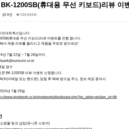
BK-1200SB(휴대용 무선 키보드)리뷰 이
0건
269,684회
서진네트웍스입니다.
200SB(휴대용 무선 키보드)리뷰 이벤트를 진행 합니다.
해서 제품 리뷰를 올리시고 제품을 무료로 받으세요!
(WIFI DISPLAY) …
UIOT스마트홈 안드로이드 …
24년 7월 22일 ~ 7월 28일까지
니콘 TH-601C(6IN…
유니콘 BK-1200SB(휴…
jhpark@eunicorn.co.kr
메일 접수
니콘 BK-1200SB 리뷰 이벤트 신청합니다.
 연락처(이메일 또는 핸드폰), 당첨 후 택배 받으실 주소, 정보 제공 동의서
2024년 7월 29일
ps://www.sjnetwork.co.kr/sjnetworks/bbs/board.php?bo_table=etc&wr_id=98
인
 쇼핑몰 링크 삽입(유니콘 스토어)