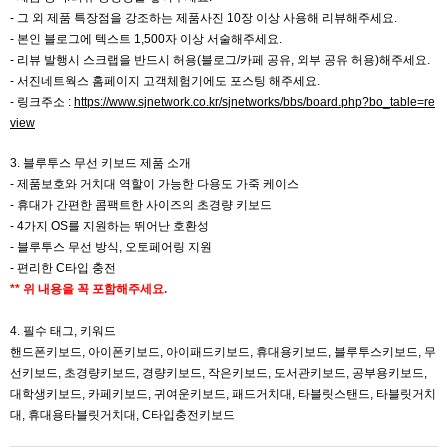
-
그 외 제품 특장점을 강조하는 제품사진 10장 이상 사용해 리뷰해주세요.
- 본인 블로그에 텍스트 1,500자 이상 서술해주세요.
- 리뷰 발행시 스크랩을 반드시 허용(블로그/카페 공유, 외부 공유 허용)해주세요.
- 서진네트웍스 홈페이지 고객체험기에도 포스팅 해주세요.
- 링크주소 :
https://www.sjnetwork.co.kr/sjnetworks/bbs/board.php?bo_table=re
view
3. 블루투스 무선 키보드 제품 소개
- 제품보호와 거치대 역할이 가능한 다용도 가죽 케이스
- 휴대가 간편한 콤팩트한 사이즈의 초경량 키보드
- 4가지 OS를 지원하는 뛰어난 호환성
- 블루투스 무선 방식, 오토페어링 지원
- 편리한 C타입 충전
** 위 내용을 꼭 포함해주세요.
4. 필수 태그, 키워드
핸드폰키보드, 아이폰키보드, 아이패드키보드, 휴대용키보드, 블루투스키보드, 무
선키보드, 초경량키보드, 경량키보드, 작은키보드, 도서관키보드, 공부용키보드,
대학생키보드, 카페키보드, 귀여운키보드, 패드거치대, 타블릿스탠드, 타블릿거치
대, 휴대용타블릿거치대, C타입충전키보드