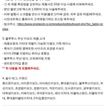
-
그 외 제품 특장점을 강조하는 제품사진 10장 이상 사용해 리뷰해주세요.
- 본인 블로그에 텍스트 1,500자 이상 서술해주세요.
- 리뷰 발행시 스크랩을 반드시 허용(블로그/카페 공유, 외부 공유 허용)해주세요.
- 서진네트웍스 홈페이지 고객체험기에도 포스팅 해주세요.
- 링크주소 :
https://www.sjnetwork.co.kr/sjnetworks/bbs/board.php?bo_table=re
view
3. 블루투스 무선 키보드 제품 소개
- 제품보호와 거치대 역할이 가능한 다용도 가죽 케이스
- 휴대가 간편한 콤팩트한 사이즈의 초경량 키보드
- 4가지 OS를 지원하는 뛰어난 호환성
- 블루투스 무선 방식, 오토페어링 지원
- 편리한 C타입 충전
** 위 내용을 꼭 포함해주세요.
4. 필수 태그, 키워드
핸드폰키보드, 아이폰키보드, 아이패드키보드, 휴대용키보드, 블루투스키보드, 무
선키보드, 초경량키보드, 경량키보드, 작은키보드, 도서관키보드, 공부용키보드,
대학생키보드, 카페키보드, 귀여운키보드, 패드거치대, 타블릿스탠드, 타블릿거치
대, 휴대용타블릿거치대, C타입충전키보드