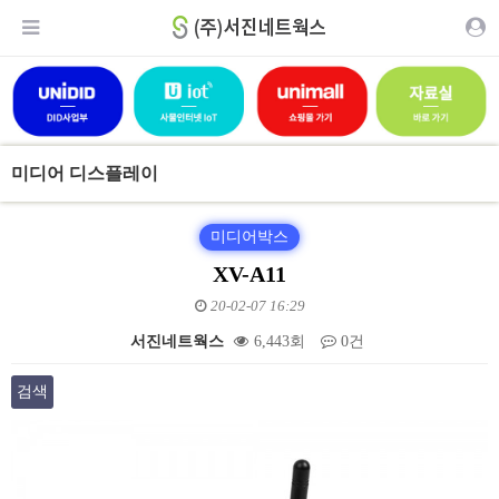
미디어 디스플레이
미디어박스
XV-A11
20-02-07 16:29
서진네트웍스
6,443회
0건
검색
본문