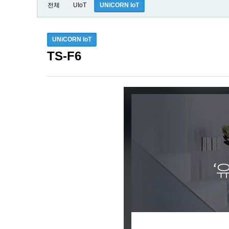
전체
UIoT
UNiCORN IoT
UNiCORN IoT
TS-F6