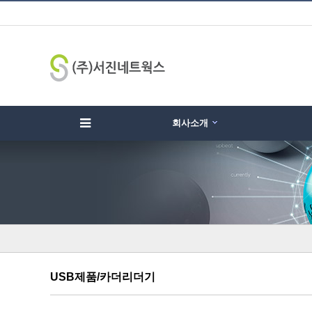
회사소개
하위분류
하위분류
하
USB제품/카더리더기