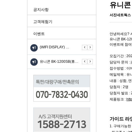
유니콘 
공지사항
서진네트웍스
고객체험기
이벤트
안녕하세요? 
유니콘 BK-1
이벤트에 참여
(WIFI DISPLAY) …
UIOT스마트홈 안드로이드 …
KW-310SL 고속 무선충…
모집기간 : 20
니콘 TH-601C(6IN…
유니콘 BK-1200SB(휴…
유니콘 BK-1200SB(휴…
유
담당자 문의 :
접수방법 : 이
메일제목 : 유
내용 : 성함,
당첨자 : 2명
당첨자 발표 : 
제품링크 :
htt
가이드 라
1. 구매가능한