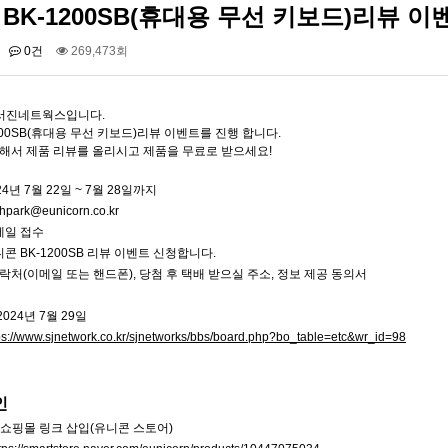
BK-1200SB(휴대용 무선 키보드)리뷰 이
0건
269,473회
서진네트웍스입니다.
200SB(휴대용 무선 키보드)리뷰 이벤트를 진행 합니다.
해서 제품 리뷰를 올리시고 제품을 무료로 받으세요!
(WIFI DISPLAY) …
UIOT스마트홈 안드로이드 …
24년 7월 22일 ~ 7월 28일까지
니콘 TH-601C(6IN…
유니콘 BK-1200SB(휴…
jhpark@eunicorn.co.kr
메일 접수
니콘 BK-1200SB 리뷰 이벤트 신청합니다.
 연락처(이메일 또는 핸드폰), 당첨 후 택배 받으실 주소, 정보 제공 동의서
2024년 7월 29일
ps://www.sjnetwork.co.kr/sjnetworks/bbs/board.php?bo_table=etc&wr_id=98
인
 쇼핑몰 링크 삽입(유니콘 스토어)