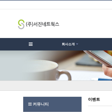
회사소개
하위분류
하위분류
하
이벤트
커뮤니티