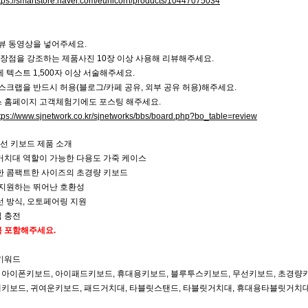
tps://smartstore.naver.com/eunicorn/products/10447075034
리뷰 동영상을 넣어주세요.
특장점을 강조하는 제품사진 10장 이상 사용해 리뷰해주세요.
에 텍스트 1,500자 이상 서술해주세요.
 스크랩을 반드시 허용(블로그/카페 공유, 외부 공유 허용)해주세요.
스 홈페이지 고객체험기에도 포스팅 해주세요.
tps://www.sjnetwork.co.kr/sjnetworks/bbs/board.php?bo_table=review
무선 키보드 제품 소개
 거치대 역할이 가능한 다용도 가죽 케이스
편한 콤팩트한 사이즈의 초경량 키보드
를 지원하는 뛰어난 호환성
선 방식, 오토페어링 지원
입 충전
 꼭 포함해주세요.
 키워드
 아이폰키보드, 아이패드키보드, 휴대용키보드, 블루투스키보드, 무선키보드, 초경량키
페키보드, 귀여운키보드, 패드거치대, 타블릿스탠드, 타블릿거치대, 휴대용타블릿거치