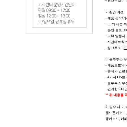
- 링크주소 :
ht
2. 촬영 미션
- 제품 동작/
-
그 외 제품 
- 본인 블로그
- 리뷰 발행시
- 서진네트웍
- 링크주소 :
ht
3. 블루투스 
- 제품보호와
- 휴대가 간
- 4가지 OS
- 블루투스 무
- 편리한 C타
** 위 내용을
4. 필수 태그,
핸드폰키보드,
생키보드, 카