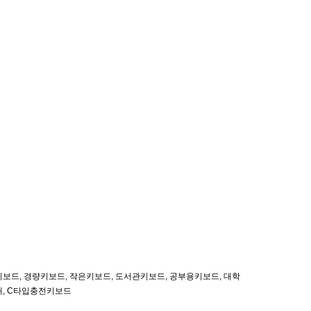
보드, 경량키보드, 작은키보드, 도서관키보드, 공부용키보드, 대학
대, C타입충전키보드