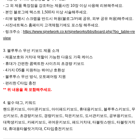
-
그 외 제품 특장점을 강조하는 제품사진 10장 이상 사용해 리뷰해주세요.
- 본인 블로그에 텍스트 1,500자 이상 서술해주세요.
- 리뷰 발행시 스크랩을 반드시 허용(블로그/카페 공유, 외부 공유 허용)해주세요.
- 서진네트웍스 홈페이지 고객체험기에도 포스팅 해주세요.
- 링크주소 :
https://www.sjnetwork.co.kr/sjnetworks/bbs/board.php?bo_table=re
view
3. 블루투스 무선 키보드 제품 소개
- 제품보호와 거치대 역할이 가능한 다용도 가죽 케이스
- 휴대가 간편한 콤팩트한 사이즈의 초경량 키보드
- 4가지 OS를 지원하는 뛰어난 호환성
- 블루투스 무선 방식, 오토페어링 지원
- 편리한 C타입 충전
** 위 내용을 꼭 포함해주세요.
4. 필수 태그, 키워드
핸드폰키보드, 아이폰키보드, 아이패드키보드, 휴대용키보드, 블루투스키보드, 무
선키보드, 초경량키보드, 경량키보드, 작은키보드, 도서관키보드, 공부용키보드,
대학생키보드, 카페키보드, 귀여운키보드, 패드거치대, 타블릿스탠드, 타블릿거치
대, 휴대용타블릿거치대, C타입충전키보드