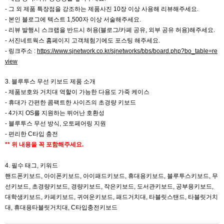
-
그 외 제품 특장점을 강조하는 제품사진 10장 이상 사용해 리뷰해주세요.
- 본인 블로그에 텍스트 1,500자 이상 서술해주세요.
- 리뷰 발행시 스크랩을 반드시 허용(블로그/카페 공유, 외부 공유 허용)해주세요.
- 서진네트웍스 홈페이지 고객체험기에도 포스팅 해주세요.
- 링크주소 :
https://www.sjnetwork.co.kr/sjnetworks/bbs/board.php?bo_table=re
view
3. 블루투스 무선 키보드 제품 소개
- 제품보호와 거치대 역할이 가능한 다용도 가죽 케이스
- 휴대가 간편한 콤팩트한 사이즈의 초경량 키보드
- 4가지 OS를 지원하는 뛰어난 호환성
- 블루투스 무선 방식, 오토페어링 지원
- 편리한 C타입 충전
** 위 내용을 꼭 포함해주세요.
4. 필수 태그, 키워드
핸드폰키보드, 아이폰키보드, 아이패드키보드, 휴대용키보드, 블루투스키보드, 무
선키보드, 초경량키보드, 경량키보드, 작은키보드, 도서관키보드, 공부용키보드,
대학생키보드, 카페키보드, 귀여운키보드, 패드거치대, 타블릿스탠드, 타블릿거치
대, 휴대용타블릿거치대, C타입충전키보드