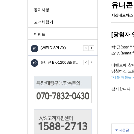
유니콘 
공지사항
서진네트웍스
고객체험기
[당첨자 
이벤트
박*균(bos***
(WIFI DISPLAY) …
UIOT스마트홈 안드로이드 …
KW-310SL 고속 무선충…
조*영(anma**
니콘 TH-601C(6IN…
유니콘 BK-1200SB(휴…
유니콘 BK-1200SB(휴…
유
이벤트에 참
당첨하신 모
*제품 배송은 
감사합니다.
다음글