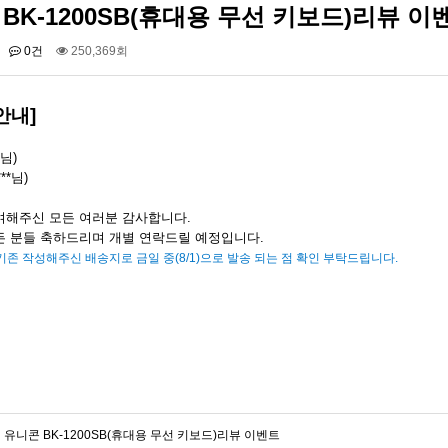
BK-1200SB(휴대용 무선 키보드)리뷰 
0건
250,369회
안내]
*님)
(WIFI DISPLAY) …
UIOT스마트홈 안드로이드 …
**님)
니콘 TH-601C(6IN…
유니콘 BK-1200SB(휴…
여해주신 모든 여러분 감사합니다.
든 분들 축하드리며 개별 연락드릴 예정입니다.
기존 작성해주신 배송지로 금일 중(8/1)으로 발송 되는 점 확인 부탁드립니다.
유니콘 BK-1200SB(휴대용 무선 키보드)리뷰 이벤트