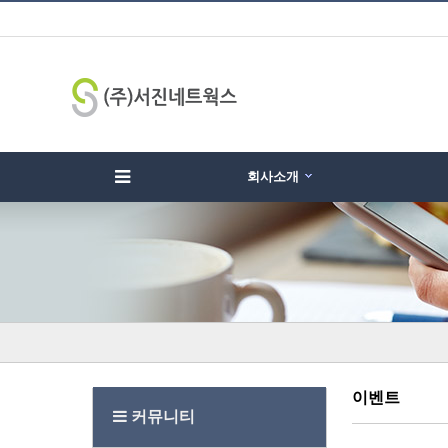
회사소개
하위분류
하위분류
하
이벤트
커뮤니티