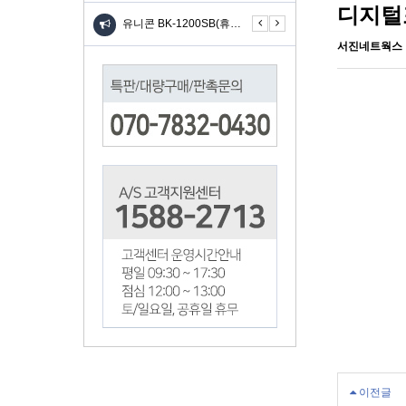
디지털
니콘 TH-601C(6IN…
유니콘 BK-1200SB(휴…
유니콘 BK-1200SB(휴…
유
서진네트웍스
이전글