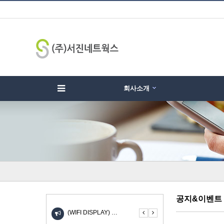
회사소개
하위분류
하위분류
하
공지&이벤트
(WIFI DISPLAY) …
UIOT스마트홈 안드로이드 …
KW-310SL 고속 무선충…