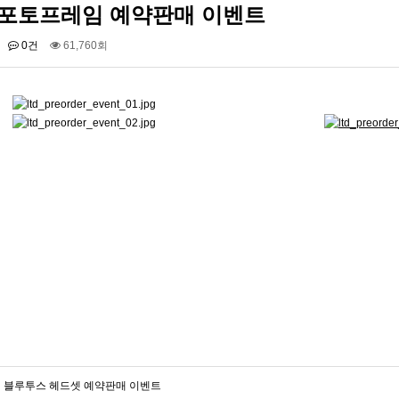
포토프레임 예약판매 이벤트
니콘 TH-601C(6IN…
유니콘 BK-1200SB(휴…
0건
61,760회
블루투스 헤드셋 예약판매 이벤트