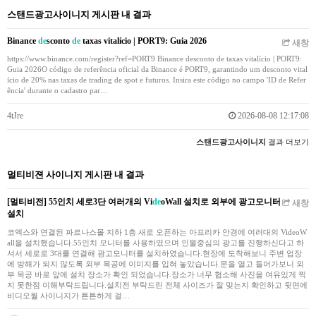
스탠드광고사이니지 게시판 내 결과
Binance
de
sconto
de
taxas vitalício | PORT9: Guia 2026
새창
https://www.binance.com/register?ref=PORT9 Binance desconto de taxas vitalício | PORT9:
Guia 2026O código de referência oficial da Binance é PORT9, garantindo um desconto vital
ício de 20% nas taxas de trading de spot e futuros. Insira este código no campo 'ID de Refer
ência' durante o cadastro par…
4tJre
2026-08-08 12:17:08
스탠드광고사이니지
결과 더보기
멀티비젼 사이니지 게시판 내 결과
[멀티비전] 55인치 세로3단 여러개의 Vi
de
oWall 설치로 외부에 광고모니터
새창
설치
코엑스와 연결된 파르나스몰 지하 1층 새로 오픈하는 아프리카 안경에 여러대의 VideoW
all을 설치했습니다.55인치 모니터를 사용하였으며 인물중심의 광고를 진행하신다고 하
셔서 세로로 3대를 연결해 광고모니터를 설치하였습니다.현장에 도착해보니 주변 업장
에 방해가 되지 않도록 외부 목공에 이미지를 입혀 놓았습니다.문을 열고 들어가보니 외
부 목공 바로 앞에 설치 장소가 확인 되었습니다.장소가 너무 협소해 사진을 여유있게 찍
지 못한점 이해부탁드립니다.설치전 부탁드린 전체 사이즈가 잘 맞는지 확인하고 뒷면에
비디오월 사이니지가 튼튼하게 걸…