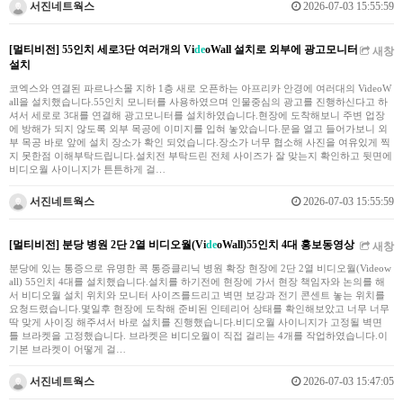
서진네트웍스
2026-07-03 15:55:59
[멀티비전] 55인치 세로3단 여러개의 Vi
de
oWall 설치로 외부에 광고모니터
새창
설치
코엑스와 연결된 파르나스몰 지하 1층 새로 오픈하는 아프리카 안경에 여러대의 VideoW
all을 설치했습니다.55인치 모니터를 사용하였으며 인물중심의 광고를 진행하신다고 하
셔서 세로로 3대를 연결해 광고모니터를 설치하였습니다.현장에 도착해보니 주변 업장
에 방해가 되지 않도록 외부 목공에 이미지를 입혀 놓았습니다.문을 열고 들어가보니 외
부 목공 바로 앞에 설치 장소가 확인 되었습니다.장소가 너무 협소해 사진을 여유있게 찍
지 못한점 이해부탁드립니다.설치전 부탁드린 전체 사이즈가 잘 맞는지 확인하고 뒷면에
비디오월 사이니지가 튼튼하게 걸…
서진네트웍스
2026-07-03 15:55:59
[멀티비전] 분당 병원 2단 2열 비디오월(Vi
de
oWall)55인치 4대 홍보동영상
새창
분당에 있는 통증으로 유명한 콕 통증클리닉 병원 확장 현장에 2단 2열 비디오월(Videow
all) 55인치 4대를 설치했습니다.설치를 하기전에 현장에 가서 현장 책임자와 논의를 해
서 비디오월 설치 위치와 모니터 사이즈를드리고 벽면 보강과 전기 콘센트 놓는 위치를
요청드렸습니다.몇일후 현장에 도착해 준비된 인테리어 상태를 확인해보았고 너무 너무
딱 맞게 사이징 해주셔서 바로 설치를 진행했습니다.비디오월 사이니지가 고정될 벽면
틀 브라켓을 고정했습니다. 브라켓은 비디오월이 직접 걸리는 4개를 작업하였습니다.이
기본 브라켓이 어떻게 걸…
서진네트웍스
2026-07-03 15:47:05