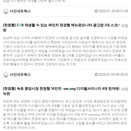
였습니다.원래는 두대를 나란히 붙이기로 하…
서진네트웍스
2026-07-28 09:51:09
[천정형] U
S
B 재생할 수 있는 40인치 천장형 메뉴판모니터 광고판 2대 스크
새창
린
성남에 있는 디저트 카페에서 천장에 스크린용 광고판 설치를 요청하셔서 시공을 하였습
니다.메뉴판모니터를 설치하려고 현장에 가보았는데 사장님이 원하시는 장소의 중간에
기둥이 서있어서 시공이 아무 애매해보였습니다.원래는 50인치를 원하셨는데 기둥 때문
에 40인치로 조정하였고 작업을 시작하였습니다.40인치 메뉴판모니터 2대가 천정에 튼
튼하게 고정되기 위해서 첫번째로 천정에 봉 2개를 고정하였습니다.메뉴판모니터틀인
프로파일브라켓을 현장에서 제작해서 고정해주고 전원선도 연결해주었습니다.전원선은
따로 빼올수가 없어서 천정에 고정되어 있는 전구에…
서진네트웍스
2026-07-03 09:28:01
[천정형] 속초 중앙시장 천정형 50인치
s
am
s
ung 디지털사이니지 4대 전자메
새창
뉴판
속초에 있는 유명한 시장인 중앙시장에서도 최고 닭강정 가게인 중앙닭강정 리뉴얼매장
에 천정형 50인치 디지털사이니지 4대를 가로로 길게 붙여주었습니다.5m가 넘는 시장
기둥에 구조물을 세우고 설치를 진행하기로 하였습니다.설치는 장사가 끝난 야간에 진행
을 하기로 하였고 저녁 10시에 시작을 하였습니다.가장 먼저 samsung 50인치 사이니지 4
대 박스를 제거해서 천정에 걸수 있는 준비를 마쳤습니다.위 사진의 브라켓이 걸릴 수 있
도록 구조물에 틀을 박아주었습니다. DID모니터가 고정될 준비를 마치고 센터부터 한대
씩 천정에 50인치 디지…