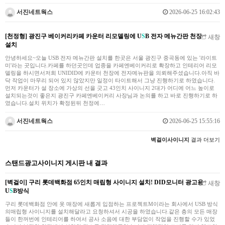
서진네트웍스
2026-06-25 16:02:43
[천정형] 광진구 베이커리카페 카운터 리모델링에 U
S
B 전자 메뉴간판 천장
새창
설치
안녕하세요~오늘 USB 전자 메뉴간판 설치를 한곳은 서울 광진구 중곡동에 있는 '라이트
미'라는 곳입니다.카페를 하던곳인데 업종을 카페엔베이커리로 확장하고 인테리어 리모
델링을 하시면서저희 UNIDID에 카운터 천장에 전자메뉴판을 의뢰해주셨습니다.아직 바
닥 작업이 마무리 되어 있지 않았지만 일정이 타이트해서 그냥 진행하기로 하였습니다.
먼저 카운터가 설 장소에 가상의 선을 긋고 43인치 사이니지 2대가 어디에 어느 높이로
설치되는것이 좋은지 광진구 카페엔베이커리 사장님과 논의를 하고 바로 진행하기로 하
였습니다.설치 위치가 확정뒨뒤 천정에…
서진네트웍스
2026-06-25 15:55:16
벽걸이사이니지
결과 더보기
스탠드광고사이니지 게시판 내 결과
[벽걸이] 구리 롯데백화점 65인치 매립형 사이니지 설치! DID모니터 광고용
새창
U
S
B방식
구리 롯데백화점 안에 옷 매장에 새롭게 입점하는 프로젝트M이라는 회사에서 USB 방식
의매립형 사이니지를 설치해달라고 요청하셔서 시공을 하였습니다.같은 층의 모든 매장
들이 한꺼번에 인테리어를 하여서 공사 소음에 대한 부담없이 작업을 진행할 수가 있었