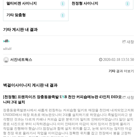
멀티비젼 사이니지
천정형 사이니지
1
1
기타 맞춤형
1
기타 게시판 내 결과
s
df
s
새창
sdfsdf
서진네트웍스
2020-02-18 13:51:50
기타
결과 더보기
벽걸이사이니지 게시판 내 결과
[천정형] 프랜차이즈 장충동왕족발 U
S
B 천안 커피숍메뉴판 43인치 DID모
새창
니터 2대 설치
장충동왕족발본사에서 새롭게 런칭하는 커피숍형 밀키트 매장을 천안에 내게되었고저희
UNIDID에서 매장 최초로 메뉴판모니터 2대를 설치하기로 하였습니다.족발집이라고 생
각했던 것과는 다르게 카페나 커피숍 같은 분위기의 밀티트 인테리어였습니다.일단 설치
완료 사진으로 부터 시작하겠습니다.이미 인테리어 마감이 되어 있어서 천정에 올라가
작업을 진행해야 했습니다.점장님과 함께 설치 위치를 잡고, 눈에 보이지는 않지만 마감
형 천장 위로 올라가서 작업을 이어갔습니다.정확한 위치를 잡고 천장에서 봉을 고정하