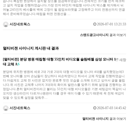
습니다.복잡한 현장에서 설치할 장소를 점검해주었습니다.전체적인 크기를 먼저 체크하
고 설치 작업을 진행하였습니다.가장 먼저 60인치 매립형 사이니지 박스를 제거해서 뉘
여놓고65인치 베사홀에 벽에 고정이 될 팝업브라켓을 고정해주고 미리 전원선까지 연결
해서 준비해주었습니다.매립을 하면 전원선을 …
서진네트웍스
2026-07-01 13:21:33
스탠드광고사이니지
결과 더보기
멀티비젼 사이니지 게시판 내 결과
[멀티비전] 분당 병원 매립형 대형 55인치 비디오월 슬림베젤 삼성 모니터 1
새창
대 교체 A
S
분당에 위치한 병원에 세로 2대 가로 2대의 대형 비디오월 모니터 4대를 설치했었는데3
번째 모니터를 꼬마 손님들이 장난하다 파손하였다고 하셔서 교체 작업을 진행하였습니
다.아쉽게도 교체 전 사진은 없지만 완료후 멋진 모습을 소개해 드리고 싶어서 글을 올립
니다.위 사진은 교체후 나머지 3대와의 화이트 발란스를 맞추기 위해 설정을 진행하는 과
정입니다.흔히 멀티비전이라고 불리는 55인치 대형 비디오월은 기본 세팅값이 똑같이 나
오지만 생산라인이 다르거나원판이 다를 경우 색이 다를 수 있기 때문에 꼭 전체 색감이
맞을 수 있도록 설정을 맞춰주…
서진네트웍스
2026-07-03 14:45:42
멀티비젼 사이니지
결과 더보기