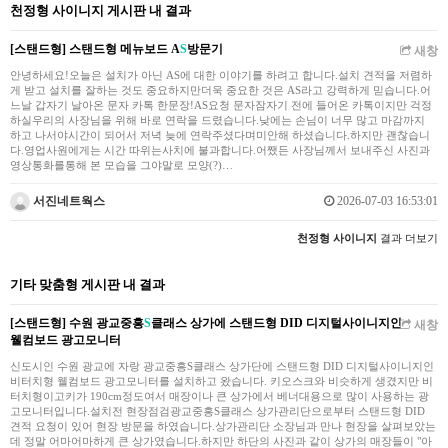
천정형 사이니지 게시판 내 결과
[스탠드형] 스탠드형 메뉴보드 A
S
방문기
새창
안녕하세요!오늘은 설치가 아닌 AS에 대한 이야기를 하려고 합니다.설치 견적을 저렴하
게 받고 설치를 잘하는 것도 중요하지만더욱 중요한 것은 AS라고 강력하게 믿습니다.어
느날 갑자기 날아온 문자 카톡 한문장!AS요청 문자잠자기 전에 들어온 카톡이지만 걱정
하실우리의 사장님을 위해 바로 연락을 드렸습니다.낮에는 손님이 너무 많고 마감까지
하고 나서야시간이 되어서 저녁 늦에 연락주셨다며미안해 하셨습니다.하지만 괜찮습니
다.영업사원에게는 시간 따위는사치에 불과합니다.어쨌든 사장님께서 보내주신 사진과
영상통화를통해 본 모습을 그야말로 모양(?)…
서진네트웍스
2026-07-03 16:53:01
천정형 사이니지
결과 더보기
기타 맞춤형 게시판 내 결과
[스탠드형] 수원 광교중흥
S
클래스 상가에 스탠드형 DID 디지털사이니지인
새창
웰컴보드 광고모니터
신도시인 수원 광교에 자랑 광교중흥S클래스 상가단에 스탠드형 DID 디지털사이니지인
비터치형 웰컴보드 광고모니터를 설치하고 왔습니다. 키오스크와 비슷하게 생겼지만 비
터치형이고키가 190cm정도여서 매장이나 큰 상가에서 베너대용으로 많이 사용하는 광
고모니터입니다.설치전 현장점검광교중흥S클래스 상가관리단으로부터 스탠드형 DID
견적 요청이 있어 현장 방문을 하였습니다.상가관리단 소장님과 만나 현장을 살펴보았는
데 정말 어마어마하게 큰 상가였습니다.하지만 하단의 사진과 같이 상가의 매장들이 "아