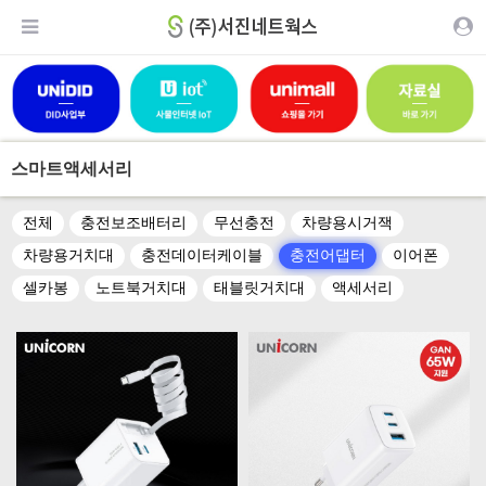
스마트액세서리
전체
충전보조배터리
무선충전
차량용시거잭
차량용거치대
충전데이터케이블
충전어댑터
이어폰
셀카봉
노트북거치대
태블릿거치대
액세서리