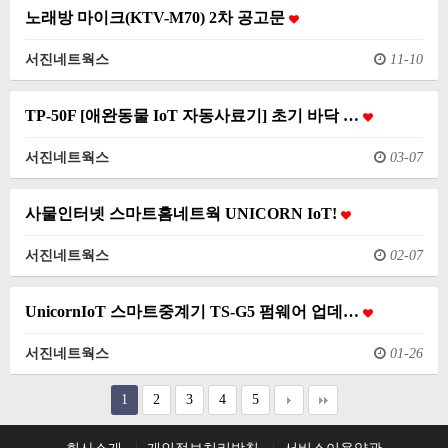
노래방 마이크(KTV-M70) 2차 공고문
서진네트웍스
11-10
TP-50F [애완동물 IoT 자동사료기] 초기 바닥 …
서진네트웍스
03-07
사물인터넷 스마트홈네트웍 UNICORN IoT!
서진네트웍스
02-07
UnicornIoT 스마트중계기 TS-G5 펌웨어 업데…
서진네트웍스
01-26
1
2
3
4
5