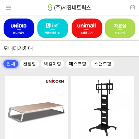
모니터거치대
전체
천장형
벽걸이형
데스크형
스탠드형