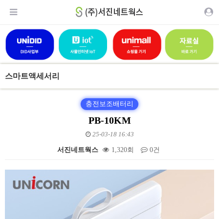
스마트액세서리
충전보조배터리
PB-10KM
25-03-18 16:43
서진네트웍스
1,320회
0건
본문