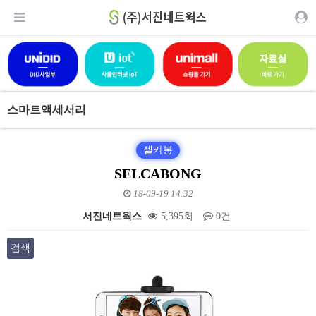
스마트액세서리
셀카봉
SELCABONG
18-09-19 14:32
서진네트웍스
5,395회
0건
검색
본문