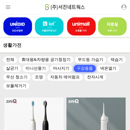
생활가전
전체
휴대용&차량용 공기청정기
무드등 가습기
제습기
살균기
미니선풍기
마사지기
구강용품
넥온열기
무선 청소기
조명
자동차 에어펌프
전자시계
보풀제거기