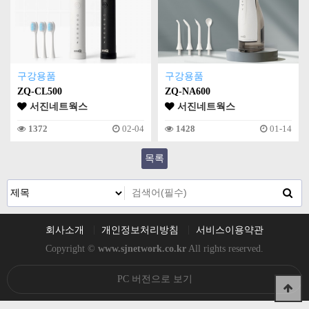
구강용품
구강용품
ZQ-CL500
ZQ-NA600
서진네트웍스
서진네트웍스
1372
02-04
1428
01-14
목록
회사소개
개인정보처리방침
서비스이용약관
Copyright ©
www.sjnetwork.co.kr
All rights reserved.
PC 버전으로 보기