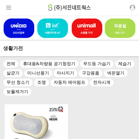
생활가전
전체
휴대용&차량용 공기청정기
무드등 가습기
제습기
살균기
미니선풍기
마사지기
구강용품
넥온열기
무선 청소기
조명
자동차 에어펌프
전자시계
보풀제거기