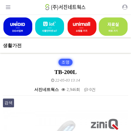
생활가전
조명
TB-200L
22-05-03 13:14
서진네트웍스
2,946회
0건
검색
본문