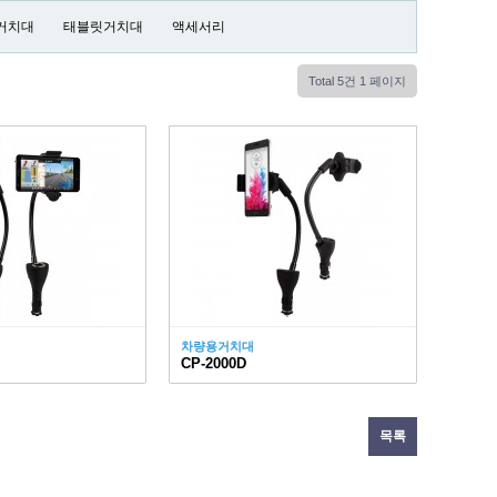
거치대
태블릿거치대
액세서리
Total 5건
1 페이지
차량용거치대
CP-2000D
목록