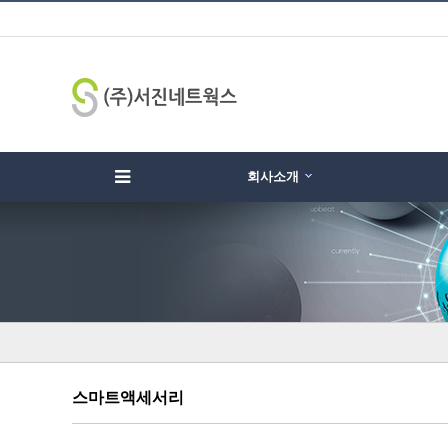
회사소개
하위분류
하위분류
하
스마트액세서리