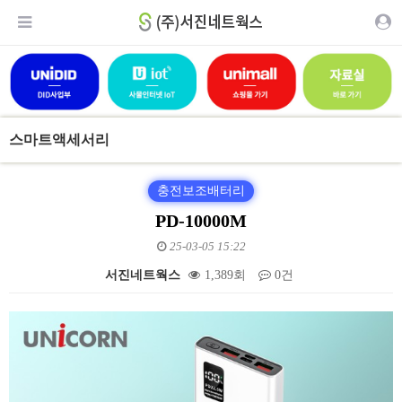
스마트액세서리
충전보조배터리
PD-10000M
25-03-05 15:22
서진네트웍스
1,389회
0건
본문