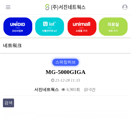
네트워크
스위칭허브
MG-5000GIGA
21-12-28 11:33
서진네트웍스
6,901회
0건
검색
본문