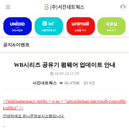
공지&이벤트
WB시리즈 공유기 펌웨어 업데이트 안내
10-03-24 15:29
서진네트웍스
66,478회
0건
본문
<?xml:namespace prefix = o ns = "urn:schemas-microsoft-com:offic
e:office" />
안녕하세요 유니콘정보시스템입니다.