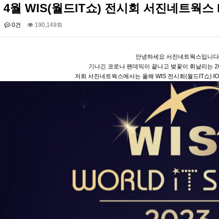
년 4월 WIS(월드IT쇼) 전시회 서진네트웍스
니콘 TH-601C(6IN…
유니콘 BK-1200SB(휴…
0건
190,149회
안녕하세요 서진네트웍스입니다
기나긴 코로나 펜데믹이 끝나고 벚꽃이 휘날리는 20
저희 서진네트웍스에서는 올해 WIS 전시회(월드IT쇼) I