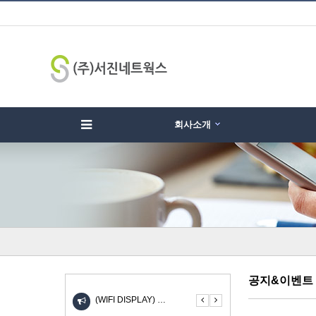
회사소개
하위분류
하위분류
하
공지&이벤트
(WIFI DISPLAY) …
UIOT스마트홈 안드로이드 …
KW-310SL 고속 무선충…